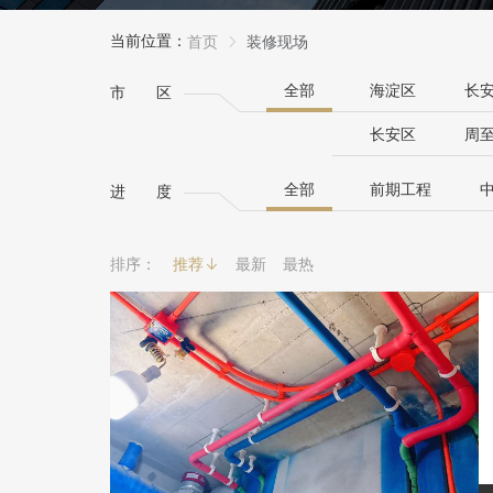
当前位置：
首页
装修现场
全部
海淀区
长
市区
长安区
周
全部
前期工程
进度
排序：
推荐
最新
最热