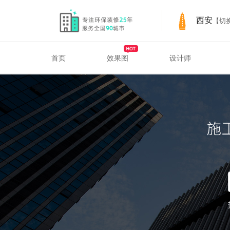
西安
【切
首页
效果图
设计师
Fabricatingyard city0 p
西安装修服务
西安装修案例与设计参考